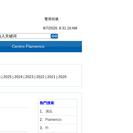
繁简转换
8/7/2026, 8:31:16 AM
Centro Flamenco
6
|
2025
|
2024
|
2023
|
2022
|
2021
|
2020
19
|
2018
|
2017
|
2016
|
2015
|
2014
|
3
|
2012
|
2011
|
2010
|
2009
熱門搜索
|
2008
:
|
1、
演出
2、
Flamenco
3、
Fl