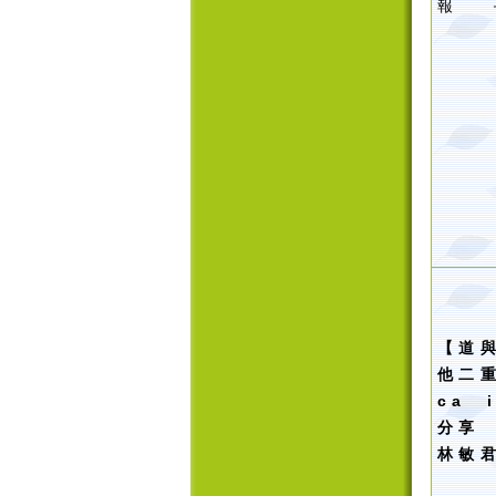
報 
【
道
他二
ca 
分享
林敏