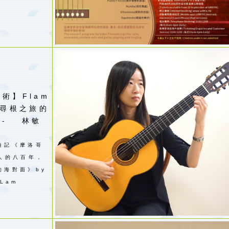
術】Flam
o尋根之旅的
 - 林敏
遊記《摩洛哥
爾人的八百年，
的海對面》by
 Lam