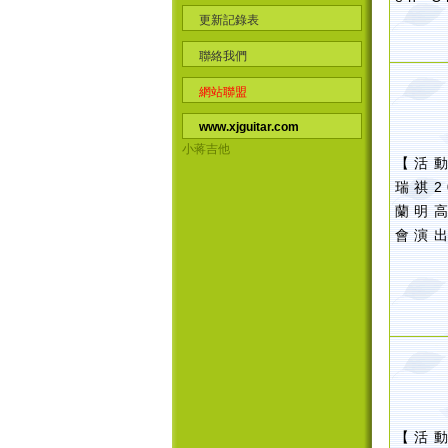
更新記錄表
聯絡我們
網站聯盟
www.xjguitar.com
小蒋吉他
【活
瑞祺
2
蘭明
會演
【活