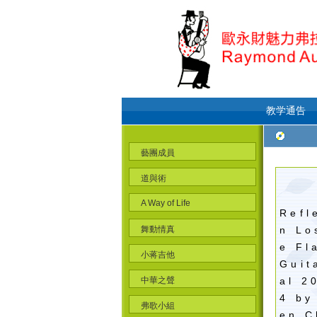
教学通告
藝團成員
道與術
A Way of Life
Refl
舞動情真
n Lo
e Fl
小蒋吉他
Guit
中華之聲
al 2
4 by
弗歌小組
en C