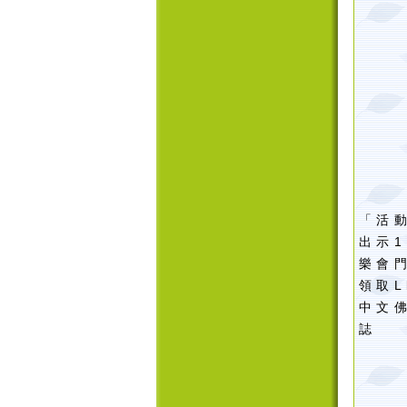
「活
出示1
樂會
領取L
中文
誌