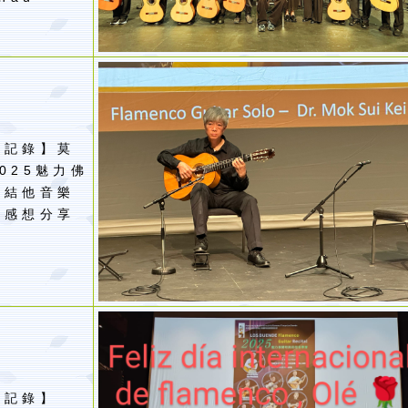
動記錄】莫
025
魅力佛
高結他音樂
出感想分享
動記錄】