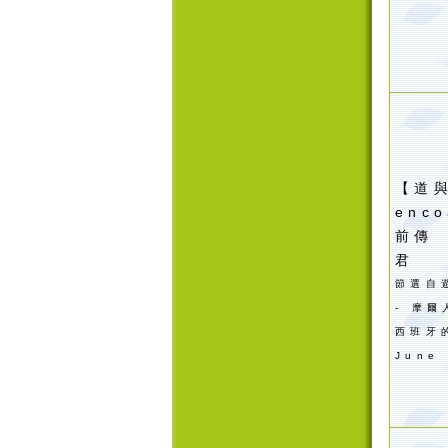
【道與
enc
前傳
君
節選自
- 摩
西班牙
June