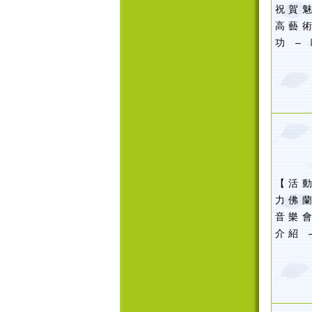
祝賀
高藝
功
–
【活
力佛
音樂
介紹