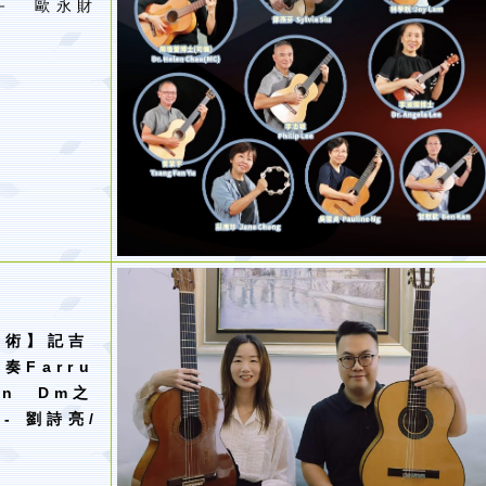
－ 歐永財
與術
】
記吉
重奏
Farru
in Dm
之
-
劉詩亮
/
君