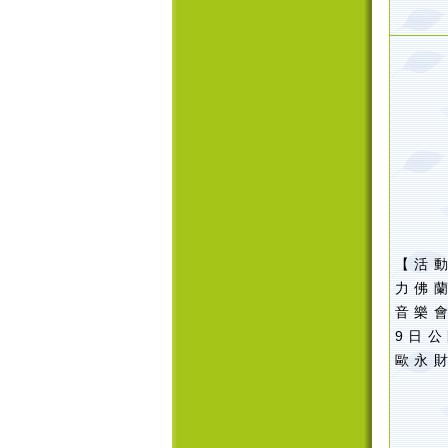
【活
力佛
音樂
9日公
歐永