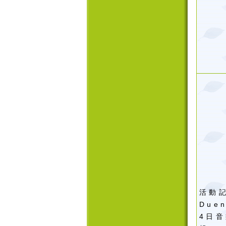
活動記
Due
4日