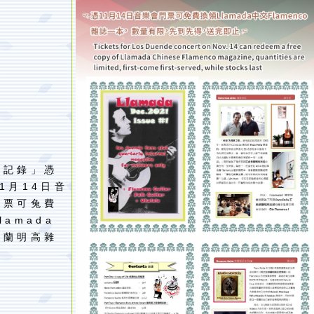
動記錄」憑
1月14日音
門票可兔費
lamada
佛蘭明高雜