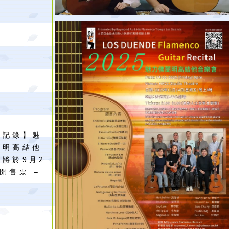
動記錄】魅
蘭明高結他
會將於9月2
開售票 –
財