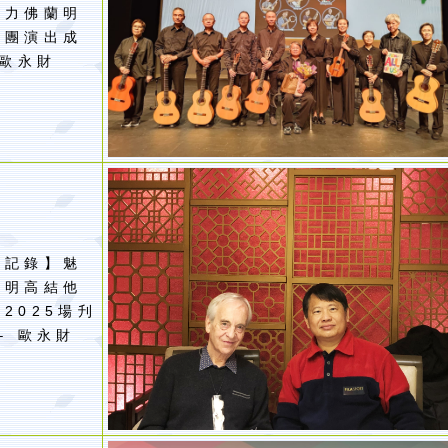
魅力佛蘭明
術團演出成
歐永財
動記錄】魅
蘭明高結他
會
2025
場刋
–
歐永財