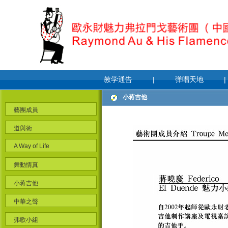
教学通告
|
弹唱天地
|
小蒋吉他
藝團成員
道與術
A Way of Life
舞動情真
小蒋吉他
中華之聲
弗歌小組