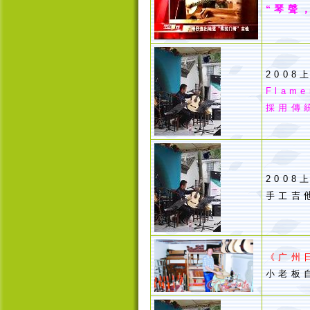
“琴聲
200
Flam
採用傳
200
手工吉
《广州
小老板