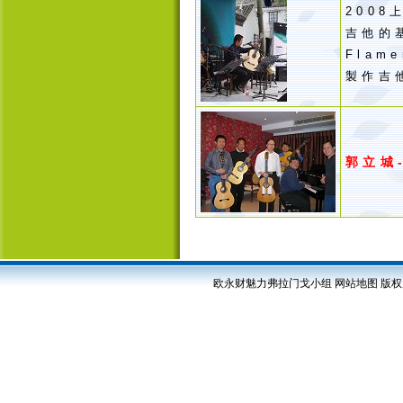
200
吉他的
Flam
製作吉
郭立城
欧永财魅力弗拉门戈小组
网站地图
版权