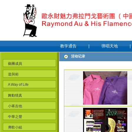
教学通告
|
弹唱天地
|
活动记录
藝團成員
道與術
A Way of Life
舞動情真
小蒋吉他
中華之聲
弗歌小組