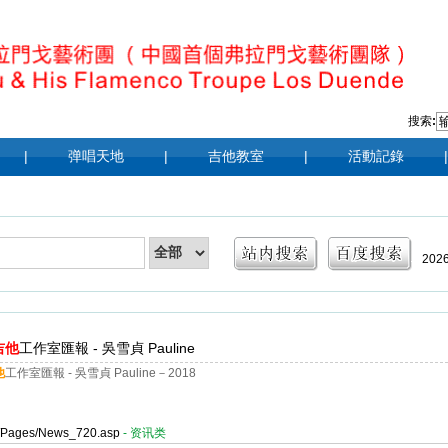
搜索
:
|
弹唱天地
|
吉他教室
|
活動記錄
|
202
|
20
吉他
工作室匯報 - 吳雪貞 Pauline
201
他
工作室匯報 - 吳雪貞 Pauline－2018
er/Pages/News_720.asp
- 资讯类