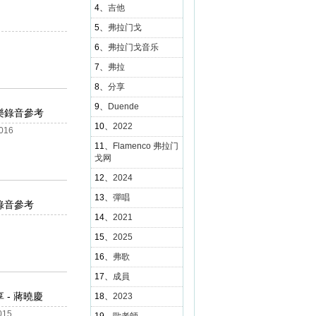
4、
吉他
5、
弗拉门戈
6、
弗拉门戈音乐
7、
弗拉
8、
分享
9、
Duende
演奏音樂錄音參考
10、
2022
016
11、
Flamenco 弗拉门
戈网
12、
2024
13、
彈唱
奏音樂錄音參考
14、
2021
15、
2025
16、
弗歌
17、
成員
 - 蔣曉慶
18、
2023
15