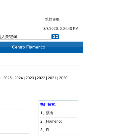
繁简转换
8/7/2026, 6:04:43 PM
Centro Flamenco
6
|
2025
|
2024
|
2023
|
2022
|
2021
|
2020
19
|
2018
|
2017
|
2016
|
2015
|
2014
|
3
|
2012
|
2011
|
2010
|
2009
热门搜索
|
2008
:
|
1、
演出
2、
Flamenco
3、
Fl