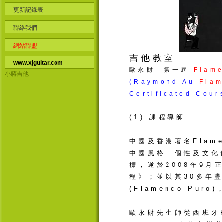
更新記錄表
聯絡我們
網站聯盟
吉他教室
www.xjguitar.com
歐永財「第一屆
Flam
小蔣吉他
(Raymond Au
Fla
Certificated Cour
(1) 課程導師
中國及香港著名Fla
中國風格、個性及文化
標，遂於2008年9月正
程》；並以其30多年豐
(Flamenco Pu
歐永財先生師從西班牙F