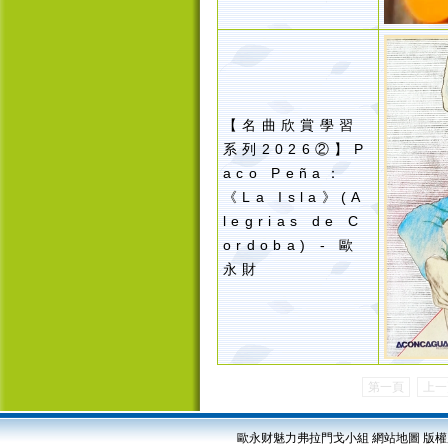
【名曲欣賞學習
系列
2026
②】
P
aco Pe
ña：
《La Isla》(A
legrias de C
ordoba) - 歐
永財
第一頁
上一
歐永财魅力弗拉門戈小組
網站地圖
版權