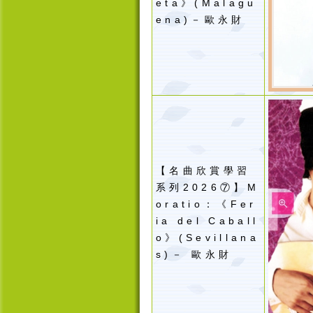
eta》(Malagu
ena)－歐永財
【名曲欣賞學習
系列2026⑦】M
oratio：《Fer
ia del Caball
o》(Sevillana
s)－ 歐永財