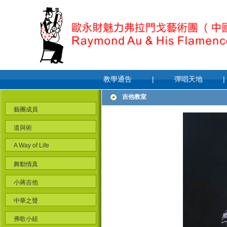
教學通告
|
彈唱天地
|
吉他教室
藝團成員
道與術
A Way of Life
舞動情真
小蔣吉他
中華之聲
弗歌小組