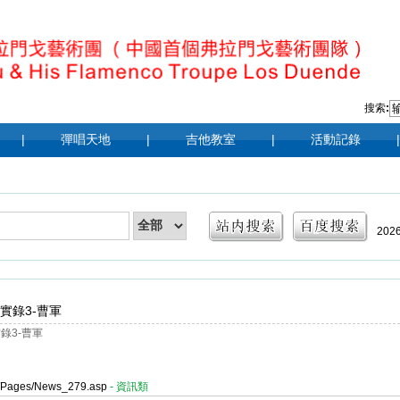
搜索
:
|
彈唱天地
|
吉他教室
|
活動記錄
|
202
|
20
實錄3-曹軍
201
錄3-曹軍
er/Pages/News_279.asp
- 資訊類