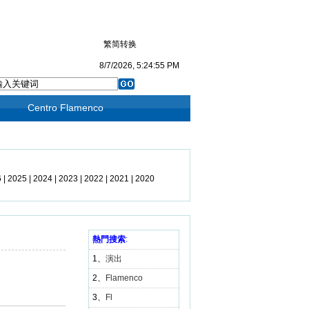
繁简转换
8/7/2026, 5:24:55 PM
Centro Flamenco
6
|
2025
|
2024
|
2023
|
2022
|
2021
|
2020
19
|
2018
|
2017
|
2016
|
2015
|
2014
|
3
|
2012
|
2011
|
2010
|
2009
熱門搜索
|
2008
:
|
1、
演出
2、
Flamenco
3、
Fl