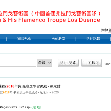
搜索
:
|
彈唱天地
|
吉他教室
|
活動記錄
|
202
|
20
課程(
2018
年)初級班之學習總結 - 歐永財
201
(
2018
年)初級班之學習總結 - 歐永財－2020
er/Pages/News_822.asp
- 資訊類