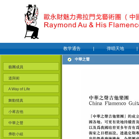
教学通告
|
弹唱天地
|
中華之聲
藝團成員
道與術
A Way of Life
舞動情真
小蒋吉他
中華之聲
弗歌小組