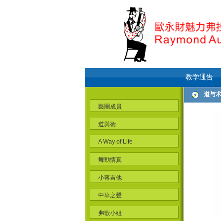
教学通告
道与
藝團成員
道與術
A Way of Life
舞動情真
小蒋吉他
中華之聲
弗歌小組