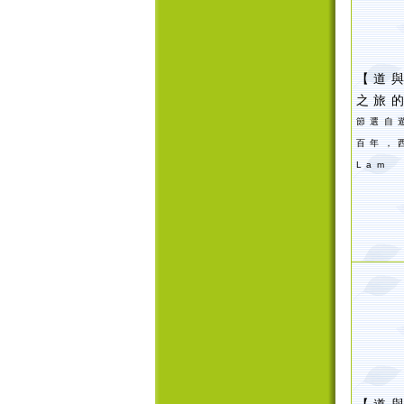
【道與
之旅
節選自
百年，
Lam