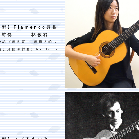
術】Flamenco尋根
的前傳 - 林敏君
遊記《摩洛哥 - 摩爾人的八
西班牙的海對面》by June