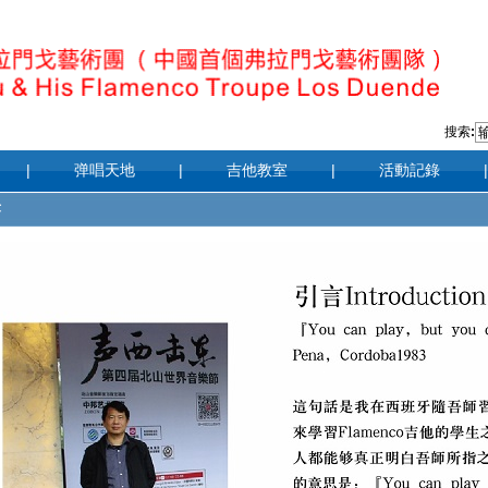
搜索
:
|
弹唱天地
|
吉他教室
|
活動記錄
|
术