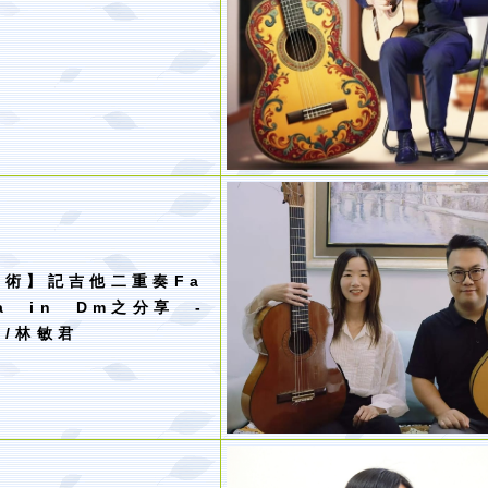
與術
】
記吉他二重奏
Fa
ca in Dm
之分享
-
亮
/
林敏君