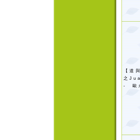
【道
之
Ju
-
歐