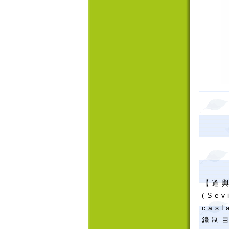
【道
(Sev
cast
錄制