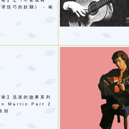
與術】之《不要成為一
求技巧的奴隸》 - 歐
與術】流派的故事系列
n Martin Part 2
永財