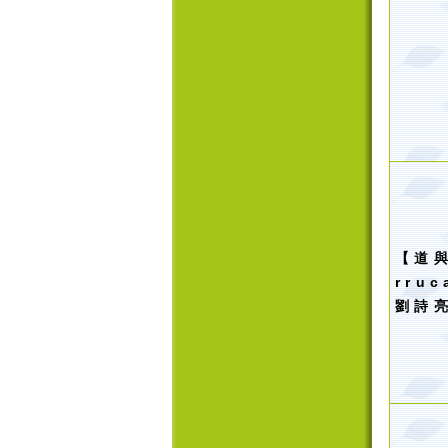
【
道
rru
劉詩