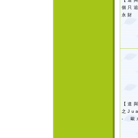
【道
個只追
永財
【道
之Jua
- 歐