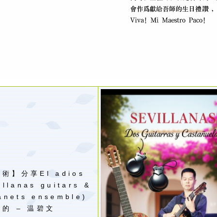
與術】分享
El adios
illanas guitars &
anets ensemble)
目的
–
温碧文