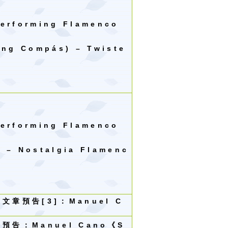
Performing Flamenco
ing Comp
á
s) – Twiste
Performing Flamenco
) – Nostalgia Flamenc
欄文章預告
[3]
：
Manuel C
預告：Manuel Cano《S