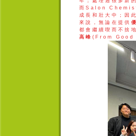
年；處理過很多新
而
Salon Chemis
成長和壯大中；因
來說，無論在提供
都會繼續
喫
而不
捨
高峰
(From Good 