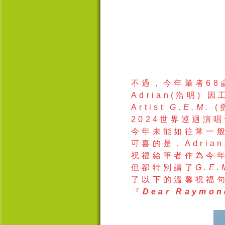
不過，今年
筆者
68
Adrian
(
浩
明
)
因
Artist
G.E.M.
(
2024
世界巡迴演唱
今年未能如往常一
可喜的是，
Adrian
祝福
給筆者
作
為
今
但卻
特
別
請
了
G.E.
了以下的溫馨祝福
『
Dear Raymon