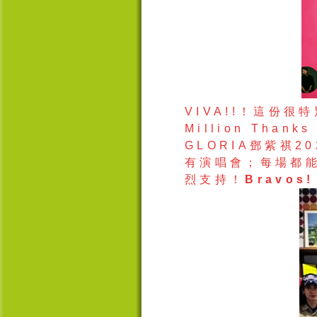
VIVA!!
！這份很特
Million Thanks
GLORIA
鄧紫祺
20
有演唱會；每場都
烈支持！
Bravos!