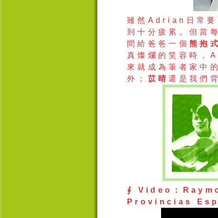
雖然
Adrian
日常要
到十分疲累。但當
間給爸爸
一個
熊抱
真燦爛的笑容時，
A
來就成為筆者家中
外；
苡
晴
還是我們
∮
Video
：
Raymo
Provincias Es