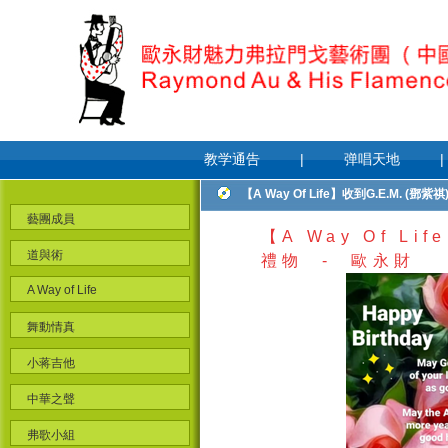
教学通告
|
弹唱天地
|
【A Way Of Life】收到G.E.M. 
藝團成員
【
A Way Of Life
道與術
禮物
-
歐永財
A Way of Life
舞動情真
小蒋吉他
中華之聲
弗歌小組