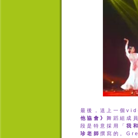
最後，送上一個
vi
他協會》
舞蹈組成
段是特意採用「
我
珍老師
撰寫的。
Gr