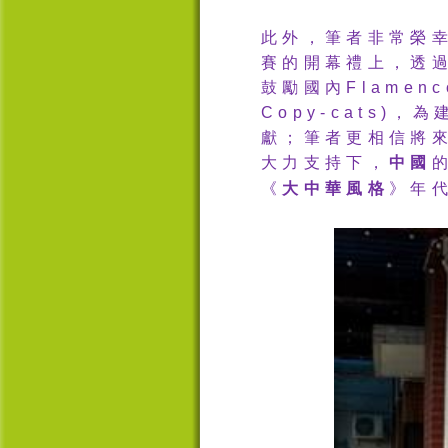
此外，
筆者非常榮
賽的開幕禮上，透
鼓勵國內
Flamenc
Copy-cats)
，為
獻；筆者更相信將
大力支持下，
中國
《
大中華風格
》年