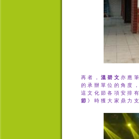
再者，
溫碧文
亦應
的承辦單位的角度
這文化節各項安排
節
》時獲大家鼎力