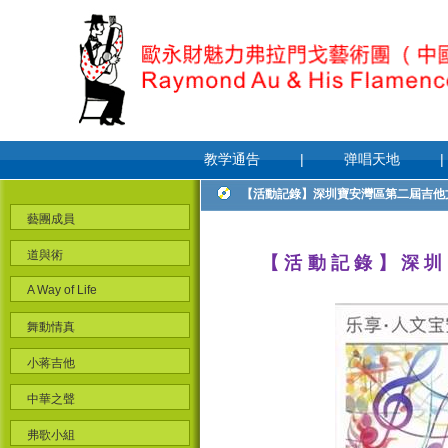
教学通告
|
弹唱天地
|
【活動記錄】深圳寶安灣區第二屆吉他文
藝團成員
道與術
【活動記錄】深圳
A Way of Life
舞動情真
小蒋吉他
中華之聲
弗歌小組